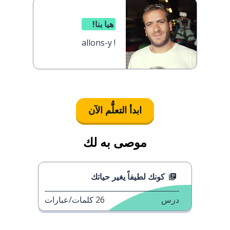
هيا بنا!
allons-y !
ابدأ التعلُّم الآن
موصى به لك
كونك لطيفاً يغير حياتك
درس
26
كلمات/عبارات