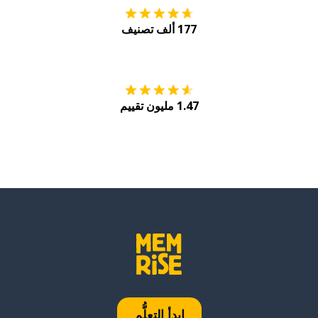
177 ألف تصنيف
احصل عليه من
Play
1.47 مليون تقييم
ابدأ التعلُّم