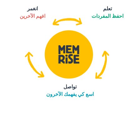
تعلم
انغمر
احفظ المفردات
افهم الآخرين
تواصل
اسع كي يفهمك الآخرون
التنزيل على
متجر