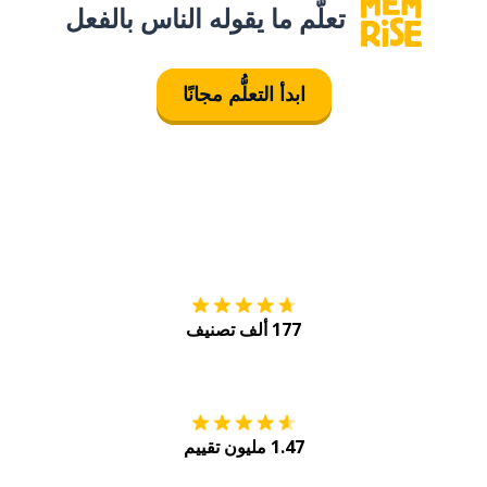
تعلَّم ما يقوله الناس بالفعل
ابدأ التعلُّم مجانًا
التنزيل على
متجر
177 ألف تصنيف
احصل عليه من
Play
1.47 مليون تقييم