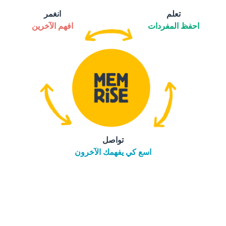
تعلم
انغمر
احفظ المفردات
افهم الآخرين
تواصل
اسع كي يفهمك الآخرون
التنزيل على
متجر