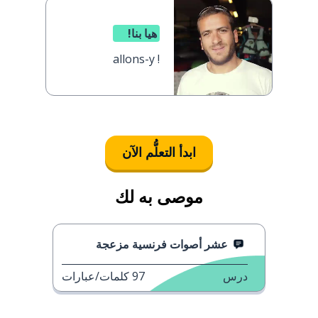
هيا بنا!
allons-y !
ابدأ التعلُّم الآن
موصى به لك
عشر أصوات فرنسية مزعجة
درس
97
كلمات/عبارات