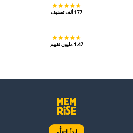
177 ألف تصنيف
احصل عليه من
Play
1.47 مليون تقييم
ابدأ التعلُّم