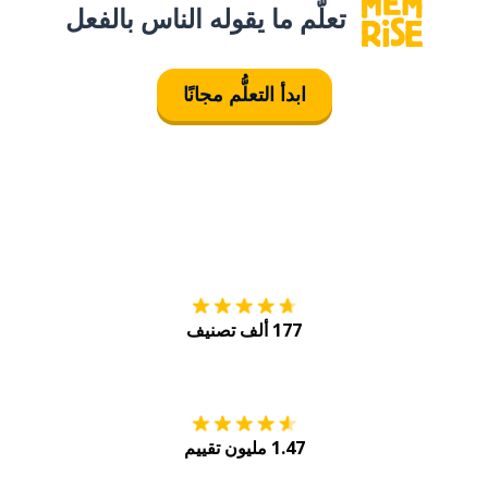
تعلَّم ما يقوله الناس بالفعل
ابدأ التعلُّم مجانًا
التنزيل على
متجر
177 ألف تصنيف
احصل عليه من
Play
1.47 مليون تقييم