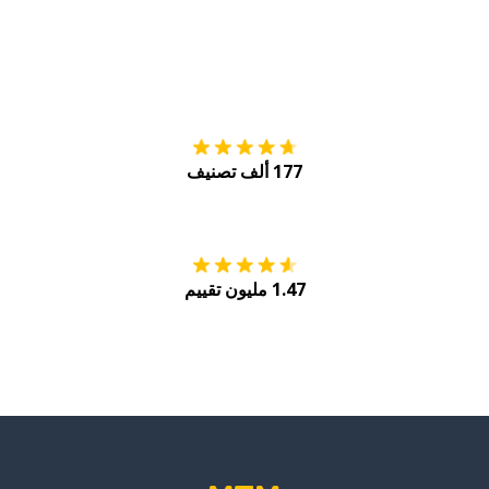
التنزيل على
متجر
177 ألف تصنيف
احصل عليه من
Play
1.47 مليون تقييم