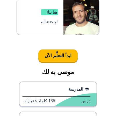
هيا بنا!
allons-y !
ابدأ التعلُّم الآن
موصى به لك
المدرسة
درس
136
كلمات/عبارات