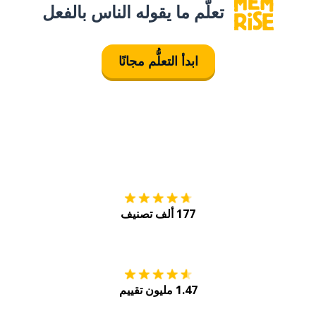
تعلَّم ما يقوله الناس بالفعل
ابدأ التعلُّم مجانًا
التنزيل على
متجر
177 ألف تصنيف
احصل عليه من
Play
1.47 مليون تقييم