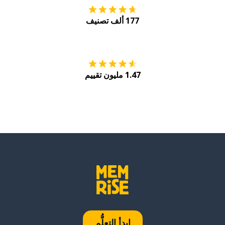
177 ألف تصنيف
احصل عليه من
Play
1.47 مليون تقييم
ابدأ التعلُّم