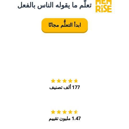
تعلَّم ما يقوله الناس بالفعل
ابدأ التعلُّم مجانًا
التنزيل على
متجر
177 ألف تصنيف
احصل عليه من
Play
1.47 مليون تقييم