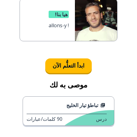
هيا بنا!
allons-y !
ابدأ التعلُّم الآن
موصى به لك
تباطؤ تيار الخليج
درس
90
كلمات/عبارات