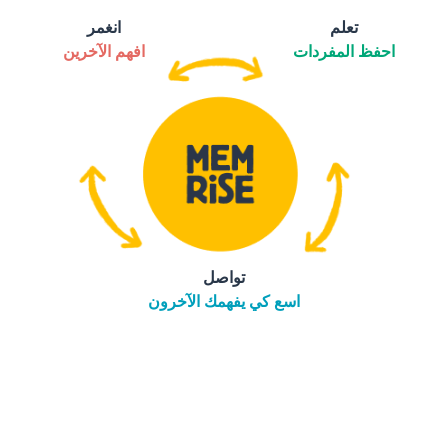
تعلم
انغمر
احفظ المفردات
افهم الآخرين
تواصل
اسع كي يفهمك الآخرون
التنزيل على
متجر