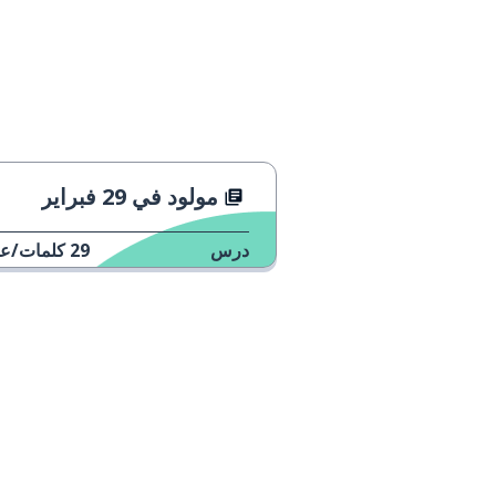
مولود في 29 فبراير
درس
29
كلمات/عب