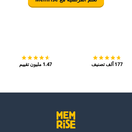
التنزيل على
متجر التطبيقات App Store
احصل
177 ألف تصنيف
1.47 مليون تقييم