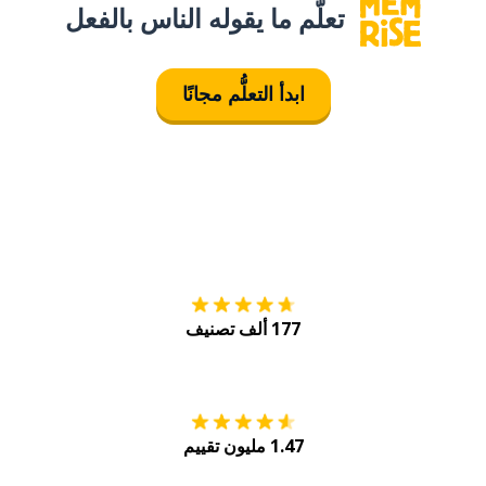
تعلَّم ما يقوله الناس بالفعل
ابدأ التعلُّم مجانًا
التنزيل على
متجر
177 ألف تصنيف
احصل عليه من
Play
1.47 مليون تقييم