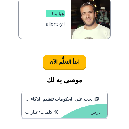
هيا بنا!
allons-y !
ابدأ التعلُّم الآن
موصى به لك
يجب على الحكومات تنظيم الذكاء الاصطناعي
درس
48
كلمات/عبارات