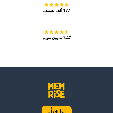
177 ألف تصنيف
احصل عليه من
Play
1.47 مليون تقييم
ابدأ التعلُّم