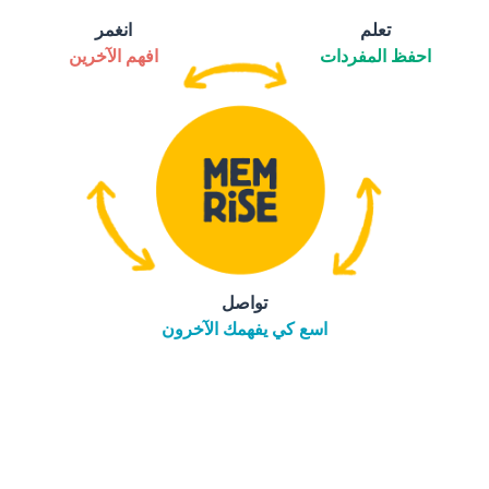
تعلم
انغمر
احفظ المفردات
افهم الآخرين
تواصل
اسع كي يفهمك الآخرون
التنزيل على
متجر