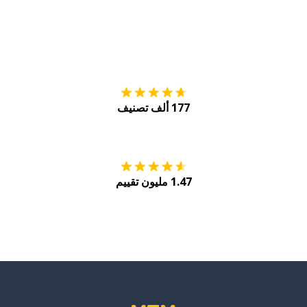
التنزيل على
متجر
177 ألف تصنيف
احصل عليه من
Play
1.47 مليون تقييم