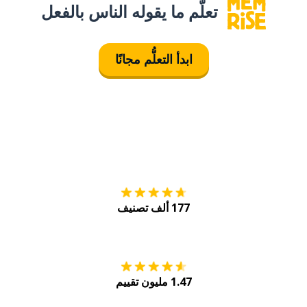
تعلَّم ما يقوله الناس بالفعل
ابدأ التعلُّم مجانًا
التنزيل على
متجر
177 ألف تصنيف
احصل عليه من
Play
1.47 مليون تقييم