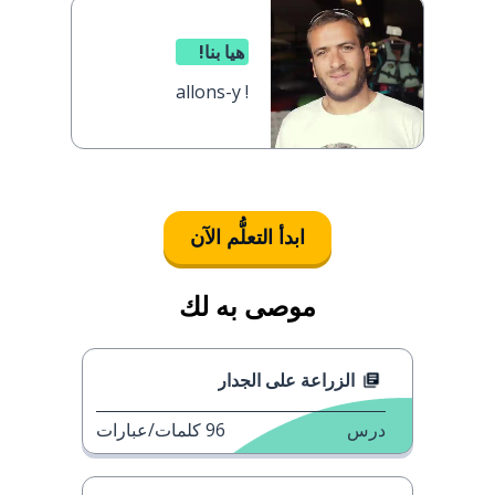
هيا بنا!
allons-y !
ابدأ التعلُّم الآن
موصى به لك
الزراعة على الجدار
درس
96
كلمات/عبارات