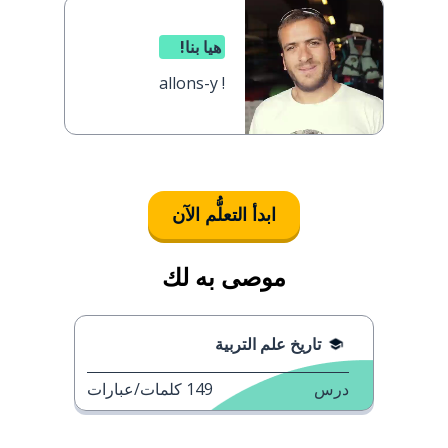
هيا بنا!
allons-y !
ابدأ التعلُّم الآن
موصى به لك
تاريخ علم التربية
درس
149
كلمات/عبارات