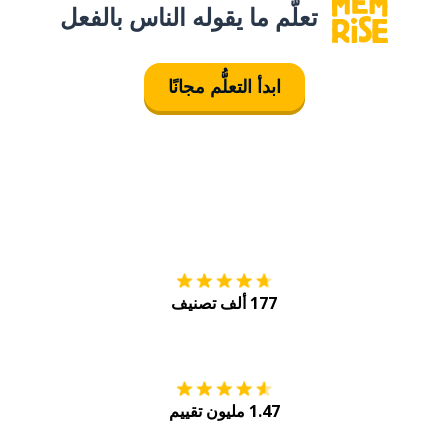
تعلَّم ما يقوله الناس بالفعل
ابدأ التعلُّم مجانًا
التنزيل على
متجر
177 ألف تصنيف
احصل عليه من
Play
1.47 مليون تقييم