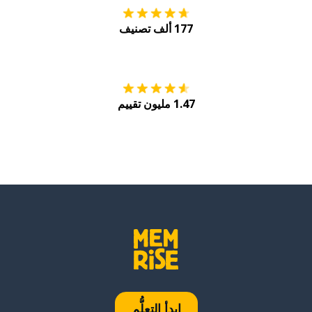
177 ألف تصنيف
احصل عليه من
Play
1.47 مليون تقييم
ابدأ التعلُّم