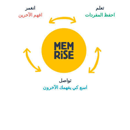
تعلم
انغمر
احفظ المفردات
افهم الآخرين
تواصل
اسع كي يفهمك الآخرون
التنزيل على
متجر