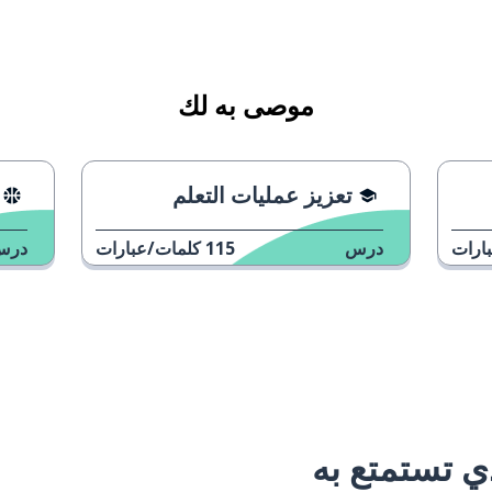
موصى به لك
تعزيز عمليات التعلم
ارات
درس
115
كلمات/عبارات
درس
 تستمتع به