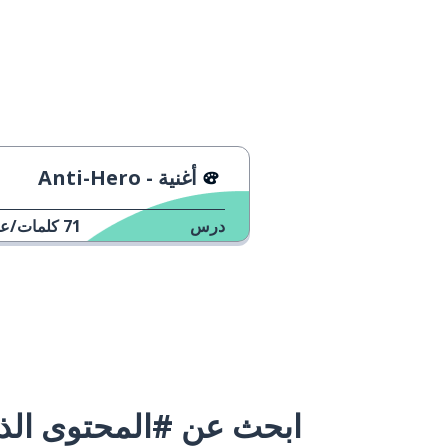
أغنية - Anti-Hero
درس
71
كلمات/عب
ابحث عن #المحتوى الذي