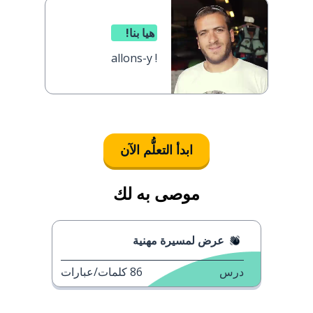
هيا بنا!
allons-y !
ابدأ التعلُّم الآن
موصى به لك
عرض لمسيرة مهنية
درس
86
كلمات/عبارات