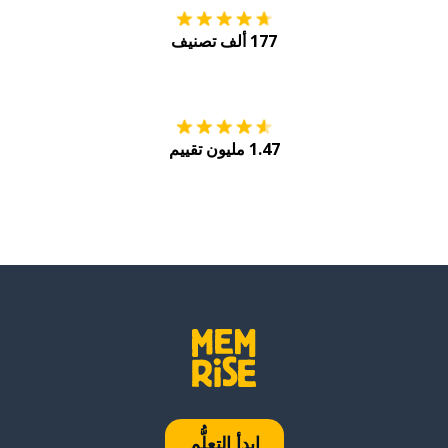
177 ألف تصنيف
احصل عليه من
Play
1.47 مليون تقييم
ابدأ التعلُّم