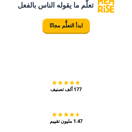
تعلَّم ما يقوله الناس بالفعل
ابدأ التعلُّم مجانًا
التنزيل على
متجر
177 ألف تصنيف
احصل عليه من
Play
1.47 مليون تقييم