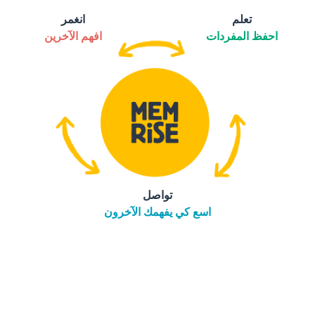
تعلم
انغمر
احفظ المفردات
افهم الآخرين
تواصل
اسع كي يفهمك الآخرون
التنزيل على
متجر