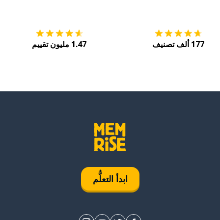
التنزيل على
متجر التطبيقات App Store
احصل
177 ألف تصنيف
1.47 مليون تقييم
ابدأ التعلُّم