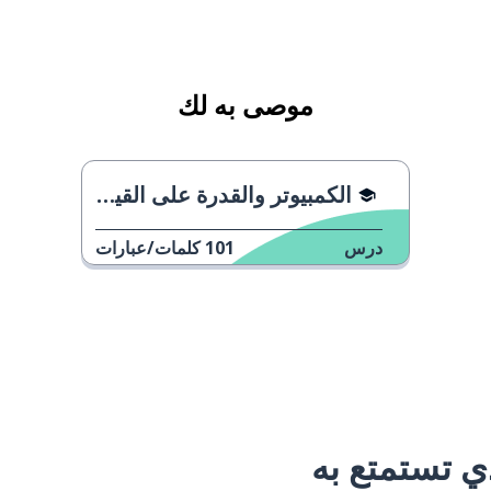
موصى به لك
الكمبيوتر والقدرة على القيام بعدة مهام
درس
101
كلمات/عبارات
 تستمتع به