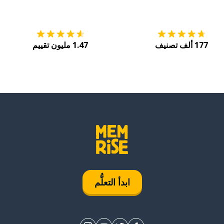
التنزيل على
متجر التطبيقات App Store
احصل
177 ألف تصنيف
1.47 مليون تقييم
ابدأ التعلُّم