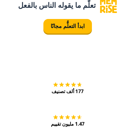
تعلَّم ما يقوله الناس بالفعل
ابدأ التعلُّم مجانًا
التنزيل على
متجر
177 ألف تصنيف
احصل عليه من
Play
1.47 مليون تقييم