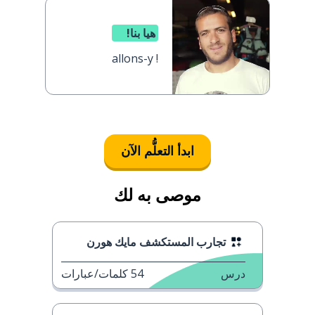
هيا بنا!
allons-y !
ابدأ التعلُّم الآن
موصى به لك
تجارب المستكشف مايك هورن
درس
54
كلمات/عبارات