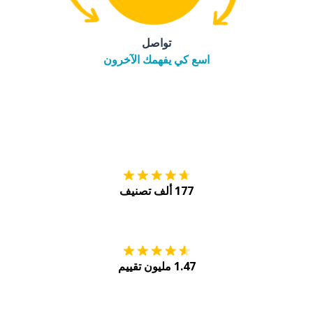
تواصل
اسع كي يفهمك الآخرون
التنزيل على
متجر
177 ألف تصنيف
احصل عليه من
Play
1.47 مليون تقييم