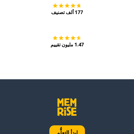
177 ألف تصنيف
احصل عليه من
Play
1.47 مليون تقييم
ابدأ التعلُّم