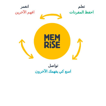
تعلم
انغمر
احفظ المفردات
افهم الآخرين
تواصل
اسع كي يفهمك الآخرون
التنزيل على
متجر