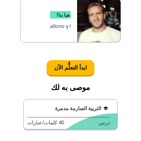
هيا بنا!
allons-y !
ابدأ التعلُّم الآن
موصى به لك
التربية الصارمة مدمرة
درس
40
كلمات/عبارات