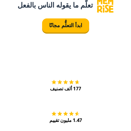
تعلَّم ما يقوله الناس بالفعل
ابدأ التعلُّم مجانًا
التنزيل على
متجر
177 ألف تصنيف
احصل عليه من
Play
1.47 مليون تقييم