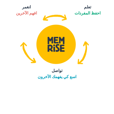
تعلم
انغمر
احفظ المفردات
افهم الآخرين
تواصل
اسع كي يفهمك الآخرون
التنزيل على
متجر