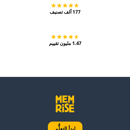
177 ألف تصنيف
احصل عليه من
Play
1.47 مليون تقييم
ابدأ التعلُّم