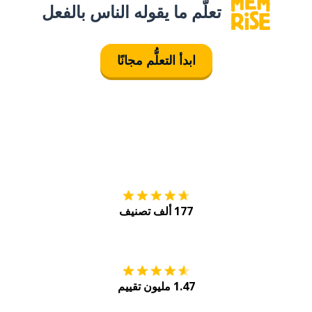
تعلَّم ما يقوله الناس بالفعل
ابدأ التعلُّم مجانًا
التنزيل على
متجر
177 ألف تصنيف
احصل عليه من
Play
1.47 مليون تقييم