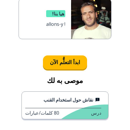
هيا بنا!
allons-y !
ابدأ التعلُّم الآن
موصى به لك
نقاش حول استخدام القنب
درس
80
كلمات/عبارات