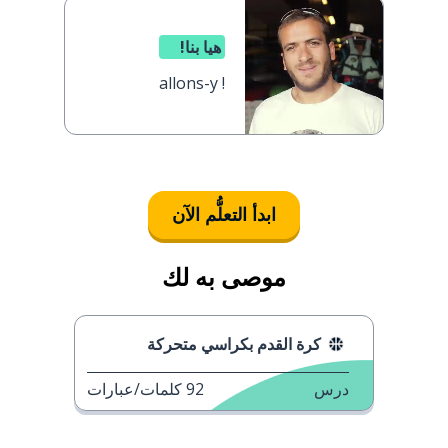
هيا بنا!
allons-y !
ابدأ التعلُّم الآن
موصى به لك
كرة القدم بكراسي متحركة
درس
92
كلمات/عبارات