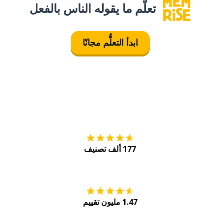
تعلَّم ما يقوله الناس بالفعل
ابدأ التعلُّم مجانًا
التنزيل على
متجر
177 ألف تصنيف
احصل عليه من
Play
1.47 مليون تقييم