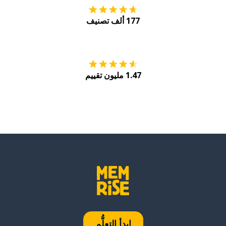
177 ألف تصنيف
احصل عليه من
Play
1.47 مليون تقييم
ابدأ التعلُّم