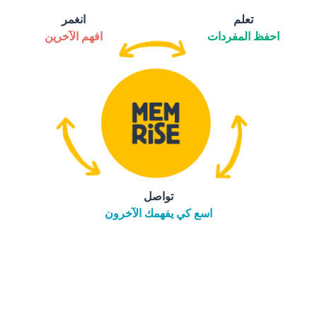
تعلم
انغمر
احفظ المفردات
افهم الآخرين
تواصل
اسع كي يفهمك الآخرون
التنزيل على
متجر