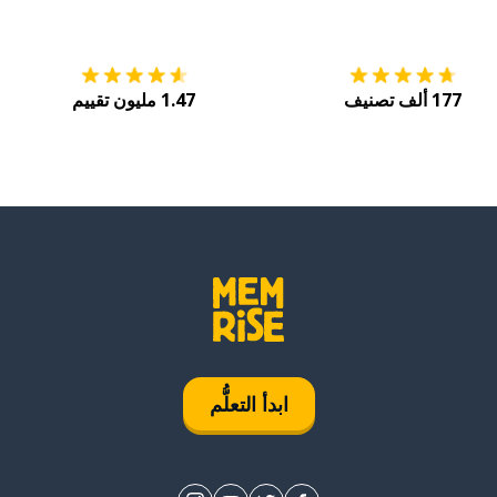
التنزيل على
متجر التطبيقات App Store
احصل
177 ألف تصنيف
1.47 مليون تقييم
ابدأ التعلُّم