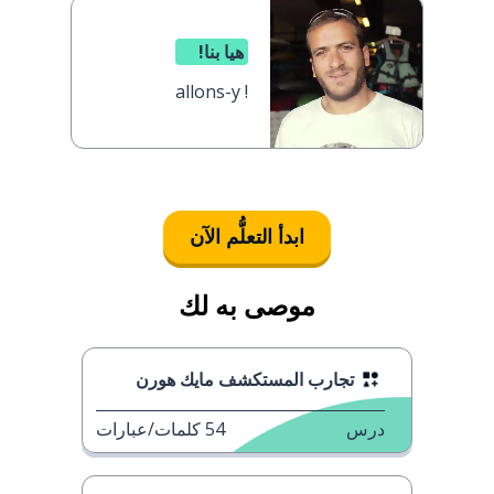
هيا بنا!
allons-y !
ابدأ التعلُّم الآن
موصى به لك
تجارب المستكشف مايك هورن
درس
54
كلمات/عبارات