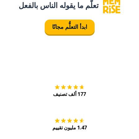
تعلَّم ما يقوله الناس بالفعل
ابدأ التعلُّم مجانًا
التنزيل على
متجر
177 ألف تصنيف
احصل عليه من
Play
1.47 مليون تقييم