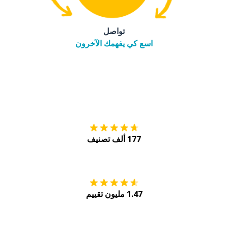
تواصل
اسع كي يفهمك الآخرون
التنزيل على
متجر
177 ألف تصنيف
احصل عليه من
Play
1.47 مليون تقييم