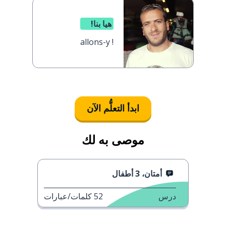
هيا بنا!
allons-y !
ابدأ التعلُّم الآن
موصى به لك
أمتان، 3 أطفال
درس
52
كلمات/عبارات