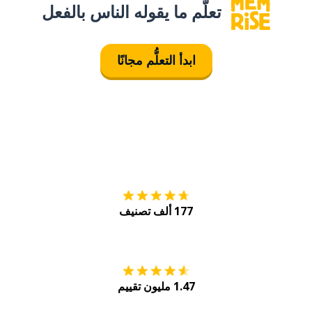
تعلَّم ما يقوله الناس بالفعل
ابدأ التعلُّم مجانًا
التنزيل على
متجر
177 ألف تصنيف
احصل عليه من
Play
1.47 مليون تقييم