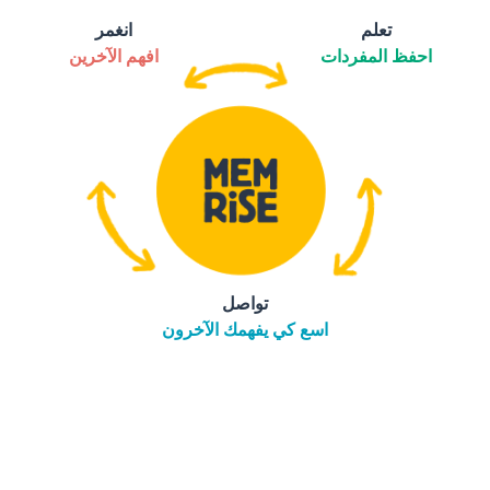
تعلم
انغمر
احفظ المفردات
افهم الآخرين
تواصل
اسع كي يفهمك الآخرون
التنزيل على
متجر