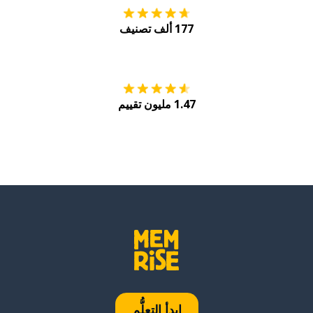
177 ألف تصنيف
احصل عليه من
Play
1.47 مليون تقييم
ابدأ التعلُّم