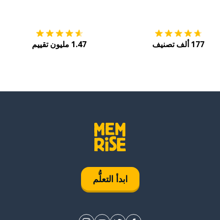
التنزيل على
متجر التطبيقات App Store
احصل
177 ألف تصنيف
1.47 مليون تقييم
ابدأ التعلُّم