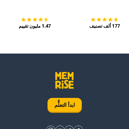
التنزيل على
متجر التطبيقات App Store
احصل
177 ألف تصنيف
1.47 مليون تقييم
ابدأ التعلُّم