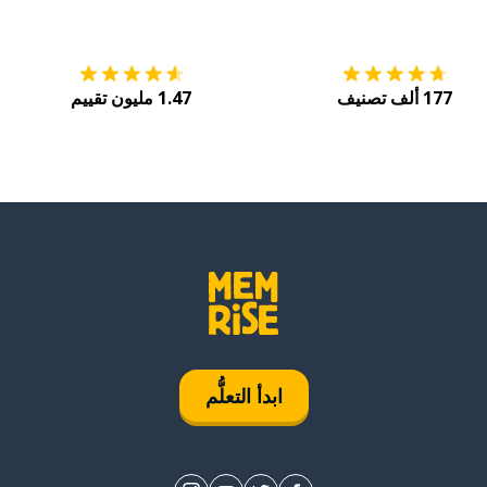
التنزيل على
متجر التطبيقات App Store
احصل
177 ألف تصنيف
1.47 مليون تقييم
ابدأ التعلُّم