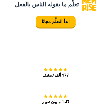
تعلَّم ما يقوله الناس بالفعل
ابدأ التعلُّم مجانًا
التنزيل على
متجر
177 ألف تصنيف
احصل عليه من
Play
1.47 مليون تقييم