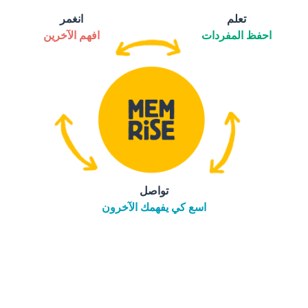
تعلم
انغمر
احفظ المفردات
افهم الآخرين
تواصل
اسع كي يفهمك الآخرون
التنزيل على
متجر