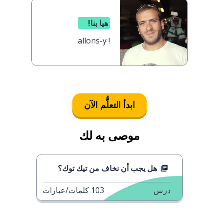
هيا بنا!
allons-y !
ابدأ التعلُّم الآن
موصى به لك
هل يجب أن نخاف من تيك توك؟
درس
103
كلمات/عبارات