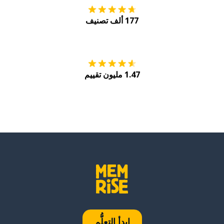
177 ألف تصنيف
احصل عليه من
Play
1.47 مليون تقييم
ابدأ التعلُّم