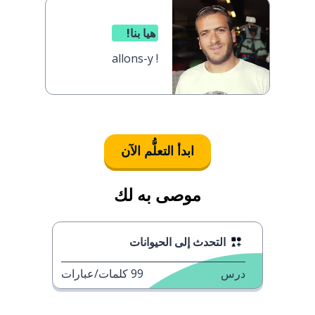
هيا بنا!
allons-y !
ابدأ التعلُّم الآن
موصى به لك
التحدث إلى الحيوانات
درس
99
كلمات/عبارات