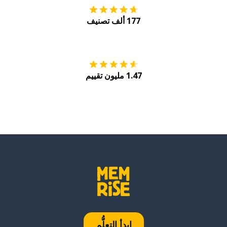
177 ألف تصنيف
احصل عليه من
Play
1.47 مليون تقييم
ابدأ التعلُّم