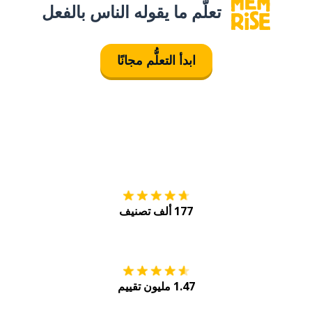
تعلَّم ما يقوله الناس بالفعل
ابدأ التعلُّم مجانًا
التنزيل على
متجر
177 ألف تصنيف
احصل عليه من
Play
1.47 مليون تقييم