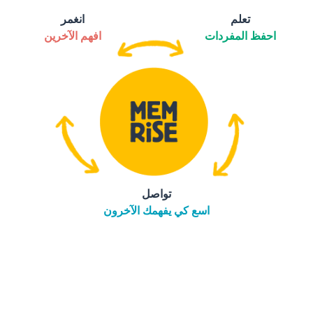
تعلم
انغمر
احفظ المفردات
افهم الآخرين
تواصل
اسع كي يفهمك الآخرون
التنزيل على
متجر