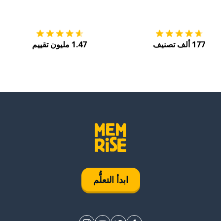
التنزيل على
متجر التطبيقات App Store
احصل
177 ألف تصنيف
1.47 مليون تقييم
ابدأ التعلُّم