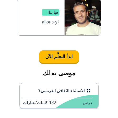
هيا بنا!
allons-y !
ابدأ التعلُّم الآن
موصى به لك
الاستثناء الثقافي الفرنسي؟
درس
132
كلمات/عبارات