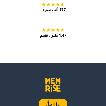
177 ألف تصنيف
احصل عليه من
Play
1.47 مليون تقييم
ابدأ التعلُّم