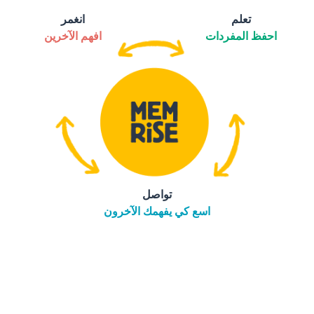
تعلم
انغمر
احفظ المفردات
افهم الآخرين
تواصل
اسع كي يفهمك الآخرون
التنزيل على
متجر