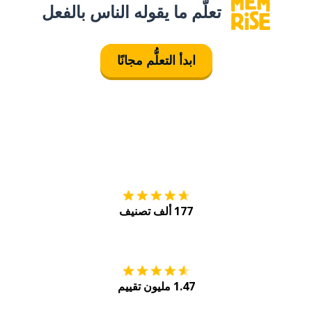
تعلَّم ما يقوله الناس بالفعل
ابدأ التعلُّم مجانًا
التنزيل على
متجر
177 ألف تصنيف
احصل عليه من
Play
1.47 مليون تقييم