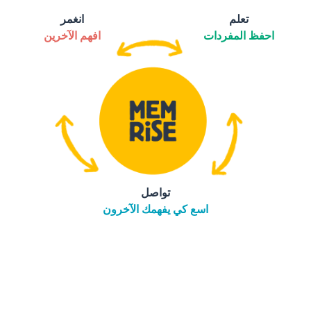
تعلم
انغمر
احفظ المفردات
افهم الآخرين
تواصل
اسع كي يفهمك الآخرون
التنزيل على
متجر