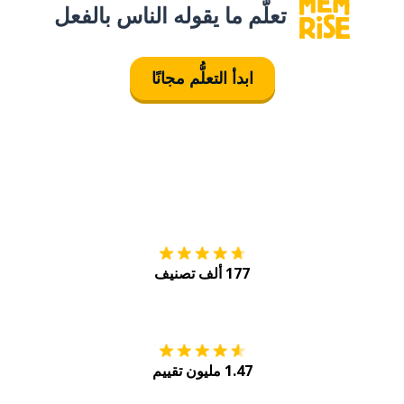
تعلَّم ما يقوله الناس بالفعل
ابدأ التعلُّم مجانًا
التنزيل على
متجر
177 ألف تصنيف
احصل عليه من
Play
1.47 مليون تقييم