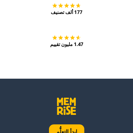
177 ألف تصنيف
احصل عليه من
Play
1.47 مليون تقييم
ابدأ التعلُّم