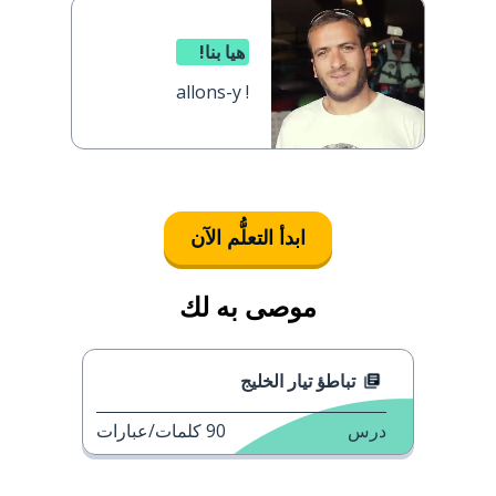
هيا بنا!
allons-y !
ابدأ التعلُّم الآن
موصى به لك
تباطؤ تيار الخليج
درس
90
كلمات/عبارات