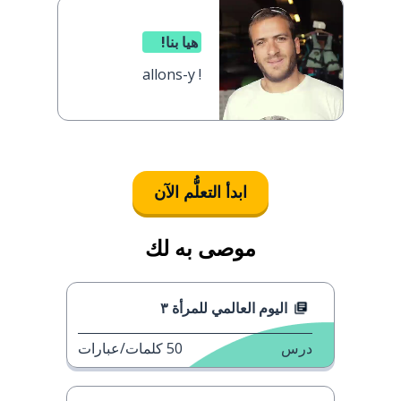
هيا بنا!
allons-y !
ابدأ التعلُّم الآن
موصى به لك
اليوم العالمي للمرأة ٣
درس
50
كلمات/عبارات