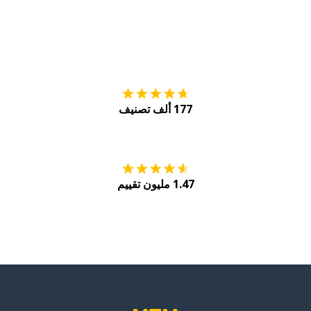
التنزيل على
متجر
177 ألف تصنيف
احصل عليه من
Play
1.47 مليون تقييم