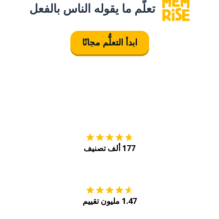
تعلَّم ما يقوله الناس بالفعل
ابدأ التعلُّم مجانًا
التنزيل على
متجر
177 ألف تصنيف
احصل عليه من
Play
1.47 مليون تقييم