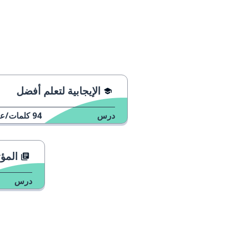
الإيجابية لتعلم أفضل
درس
94
كلمات/عب
المؤثر
درس