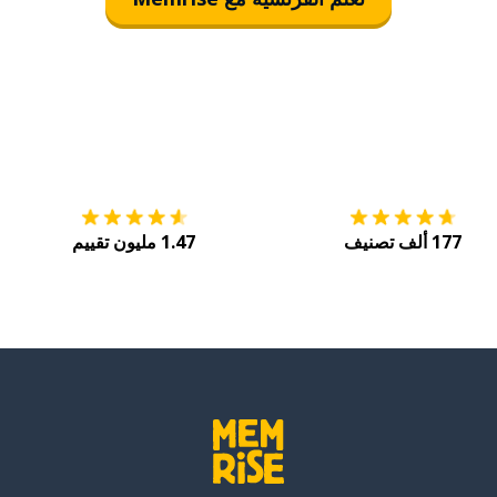
التنزيل على
متجر التطبيقات App Store
احصل
177 ألف تصنيف
1.47 مليون تقييم