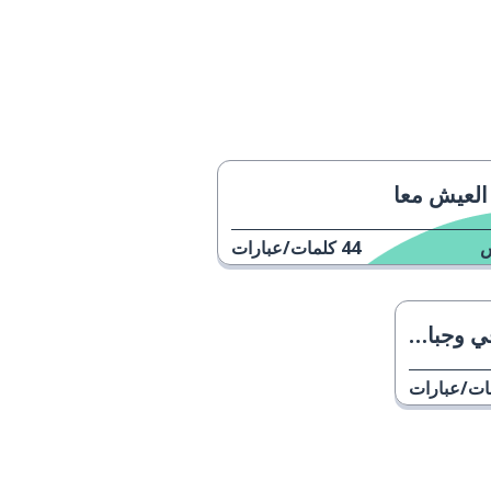
العيش معا
44
كلمات/عبارات
لاحتفالات
ات/عبارات