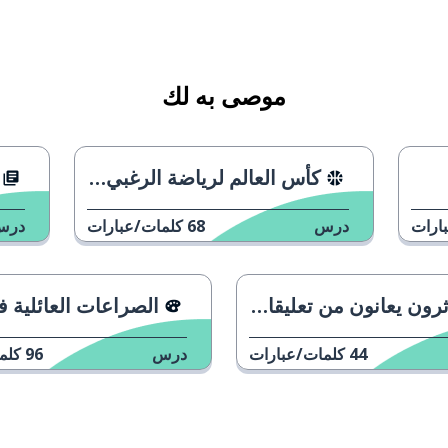
موصى به لك
كأس العالم لرياضة الرغبي 2023
ارات
درس
68
كلمات/عبارات
درس
ون يعانون من تعليقات مسيئة
الصراعات العائلية في وجبات ا
44
كلمات/عبارات
درس
96
كلم