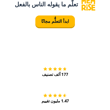
تعلَّم ما يقوله الناس بالفعل
ابدأ التعلُّم مجانًا
التنزيل على
متجر
177 ألف تصنيف
احصل عليه من
Play
1.47 مليون تقييم