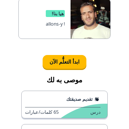
هيا بنا!
allons-y !
ابدأ التعلُّم الآن
موصى به لك
تقديم صديقتك
درس
65
كلمات/عبارات