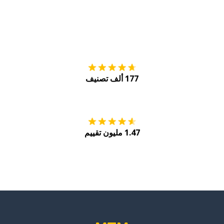
التنزيل على
متجر
177 ألف تصنيف
احصل عليه من
Play
1.47 مليون تقييم