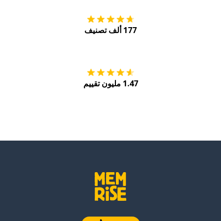
177 ألف تصنيف
احصل عليه من
Play
1.47 مليون تقييم