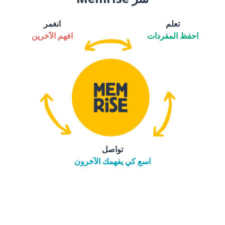
تعلم
انغمر
احفظ المفردات
افهم الآخرين
تواصل
اسع كي يفهمك الآخرون
التنزيل على
متجر