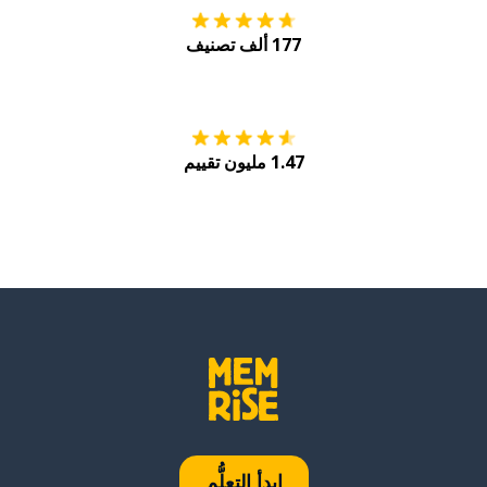
177 ألف تصنيف
احصل عليه من
Play
1.47 مليون تقييم
ابدأ التعلُّم