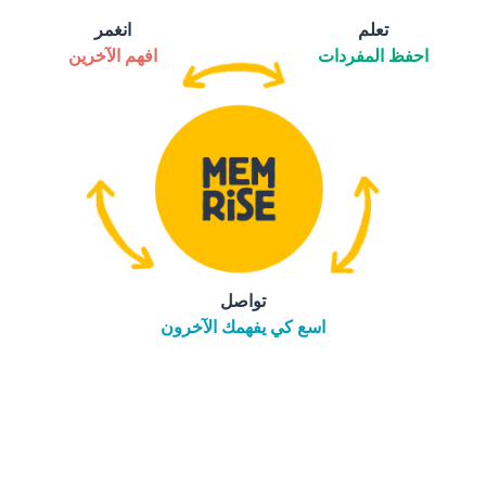
تعلم
انغمر
احفظ المفردات
افهم الآخرين
تواصل
اسع كي يفهمك الآخرون
التنزيل على
متجر