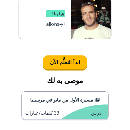
هيا بنا!
allons-y !
ابدأ التعلُّم الآن
موصى به لك
مسيرة الأول من مايو في مرسيليا
درس
33
كلمات/عبارات