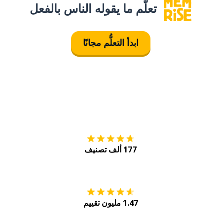
تعلَّم ما يقوله الناس بالفعل
ابدأ التعلُّم مجانًا
التنزيل على
متجر
177 ألف تصنيف
احصل عليه من
Play
1.47 مليون تقييم