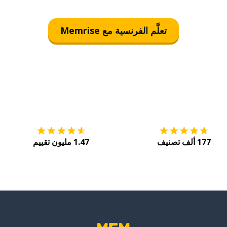
تعلَّم الفرنسية مع Memrise
التنزيل على
متجر التطبيقات App Store
احصل
177 ألف تصنيف
1.47 مليون تقييم