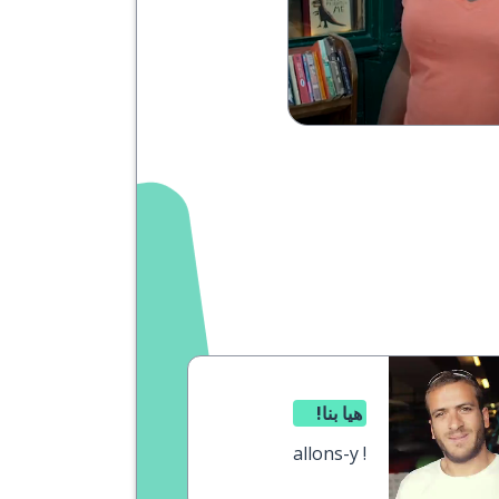
هيا بنا!
allons-y !