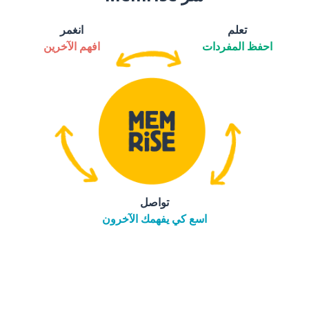
تعلم
انغمر
احفظ المفردات
افهم الآخرين
تواصل
اسع كي يفهمك الآخرون
التنزيل على
متجر