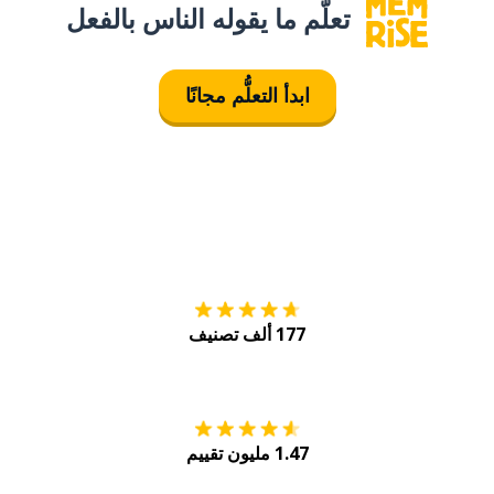
تعلَّم ما يقوله الناس بالفعل
ابدأ التعلُّم مجانًا
التنزيل على
متجر
177 ألف تصنيف
احصل عليه من
Play
1.47 مليون تقييم