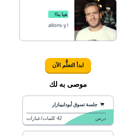
هيا بنا!
allons-y !
ابدأ التعلُّم الآن
موصى به لك
جلسة تسوق أبودابيبازار
درس
42
كلمات/عبارات