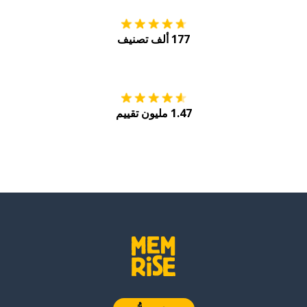
177 ألف تصنيف
احصل عليه من
Play
1.47 مليون تقييم