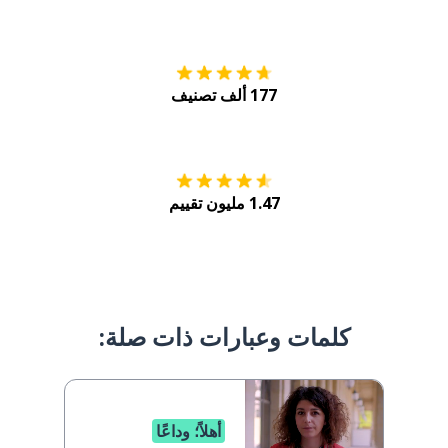
التنزيل على
متجر
177 ألف تصنيف
احصل عليه من
Play
1.47 مليون تقييم
كلمات وعبارات ذات صلة:
أهلاً؛ وداعًا