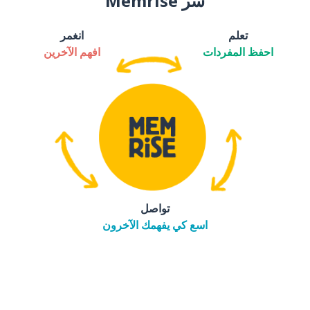
سر Memrise
تعلم
انغمر
احفظ المفردات
افهم الآخرين
تواصل
اسع كي يفهمك الآخرون
التنزيل على
متجر