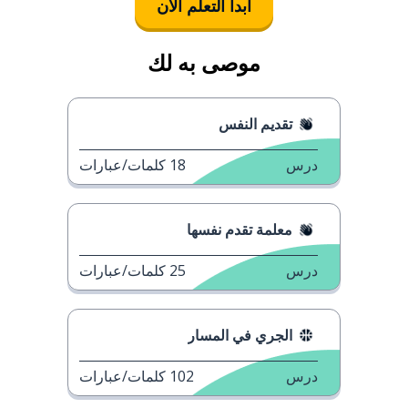
ابدأ التعلُّم الآن
موصى به لك
تقديم النفس
درس
18
كلمات/عبارات
معلمة تقدم نفسها
درس
25
كلمات/عبارات
الجري في المسار
درس
102
كلمات/عبارات