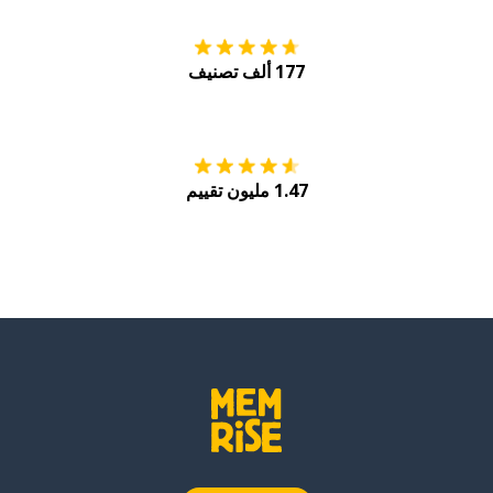
177 ألف تصنيف
احصل عليه من
Play
1.47 مليون تقييم