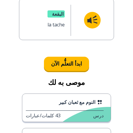
البقعة
la tache
ابدأ التعلُّم الآن
موصى به لك
النوم مع ثعبان كبير
درس
43
كلمات/عبارات