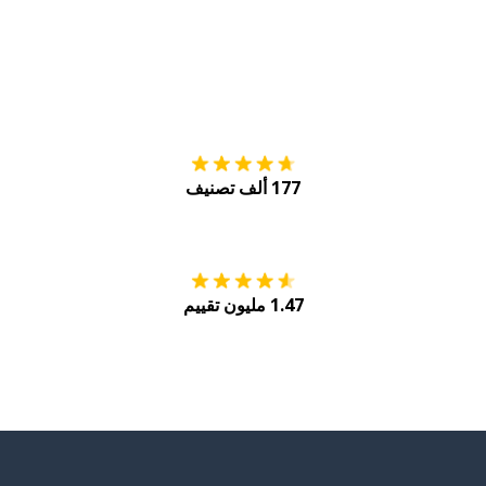
التنزيل على
متجر
177 ألف تصنيف
احصل عليه من
Play
1.47 مليون تقييم