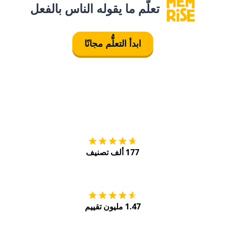
تعلَّم ما يقوله الناس بالفعل
ابدأ التعلُّم مجانًا
التنزيل على
متجر
177 ألف تصنيف
احصل عليه من
Play
1.47 مليون تقييم