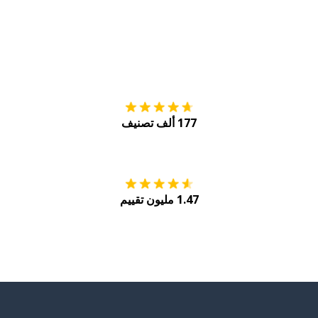
التنزيل على
متجر
177 ألف تصنيف
احصل عليه من
Play
1.47 مليون تقييم