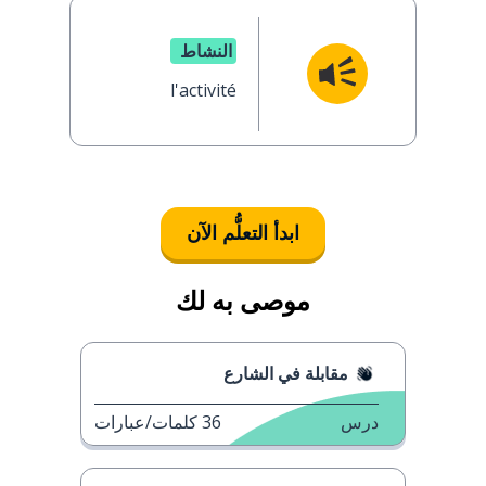
النشاط
l'activité
ابدأ التعلُّم الآن
موصى به لك
مقابلة في الشارع
درس
36
كلمات/عبارات