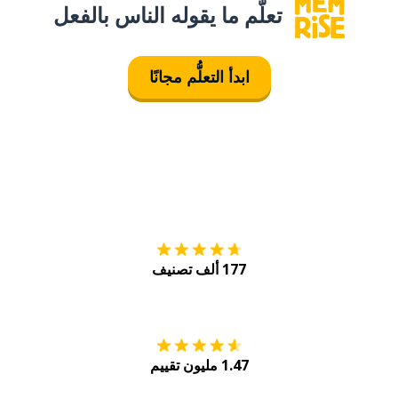
تعلَّم ما يقوله الناس بالفعل
ابدأ التعلُّم مجانًا
التنزيل على
متجر
177 ألف تصنيف
احصل عليه من
Play
1.47 مليون تقييم