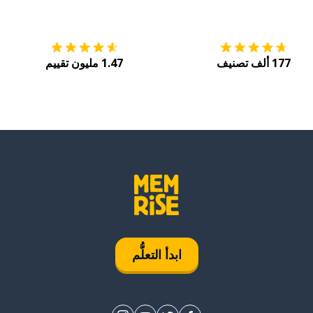
التنزيل على
متجر التطبيقات App Store
احصل
177 ألف تصنيف
1.47 مليون تقييم
ابدأ التعلُّم