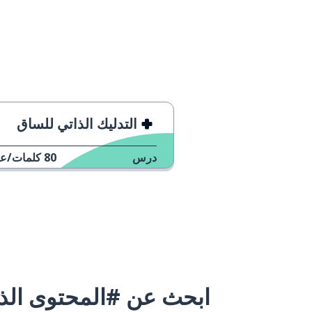
التدليك الذاتي للساق
درس
80
كلمات/عب
ابحث عن #المحتوى الذي