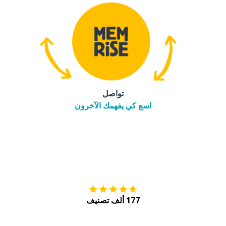
تواصل
اسع كي يفهمك الآخرون
التنزيل على
متجر
177 ألف تصنيف
احصل عليه من
Play