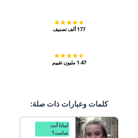
التنزيل على
متجر
177 ألف تصنيف
احصل عليه من
Play
1.47 مليون تقييم
كلمات وعبارات ذات صلة:
لماذا أنت
صامت؟