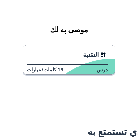
موصى به لك
التقنية
درس
19
كلمات/عبارات
 تستمتع به