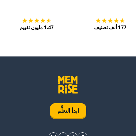
التنزيل على
متجر التطبيقات App Store
احصل
177 ألف تصنيف
1.47 مليون تقييم
ابدأ التعلُّم