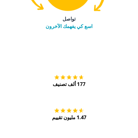
تواصل
اسع كي يفهمك الآخرون
التنزيل على
متجر
177 ألف تصنيف
احصل عليه من
Play
1.47 مليون تقييم