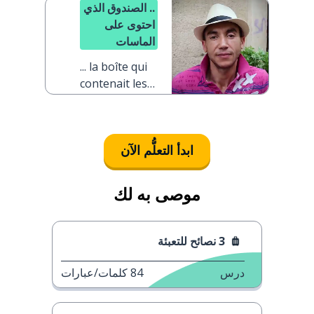
.. الصندوق الذي
احتوى على
الماسات
... la boîte qui
contenait les
diamants
ابدأ التعلُّم الآن
موصى به لك
3 نصائح للتعبئة
درس
84
كلمات/عبارات