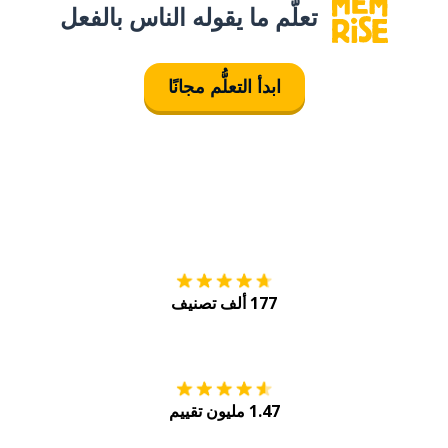
تعلَّم ما يقوله الناس بالفعل
ابدأ التعلُّم مجانًا
التنزيل على
متجر
177 ألف تصنيف
احصل عليه من
Play
1.47 مليون تقييم