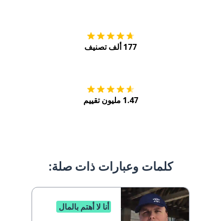
التنزيل على
متجر
177 ألف تصنيف
احصل عليه من
Play
1.47 مليون تقييم
كلمات وعبارات ذات صلة:
أنا لا أهتم بالمال