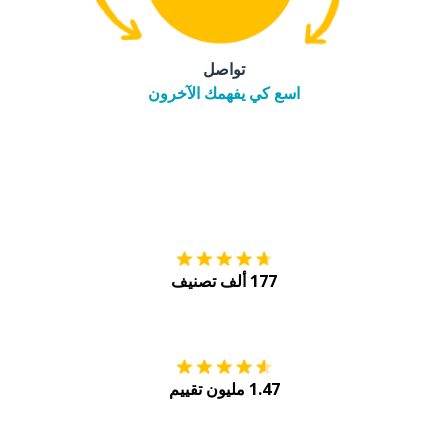
تواصل
اسع كي يفهمك الآخرون
التنزيل على
متجر
177 ألف تصنيف
احصل عليه من
Play
1.47 مليون تقييم