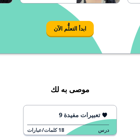
ابدأ التعلُّم الآن
موصى به لك
تعبيرات مفيدة 9
درس
18
كلمات/عبارات