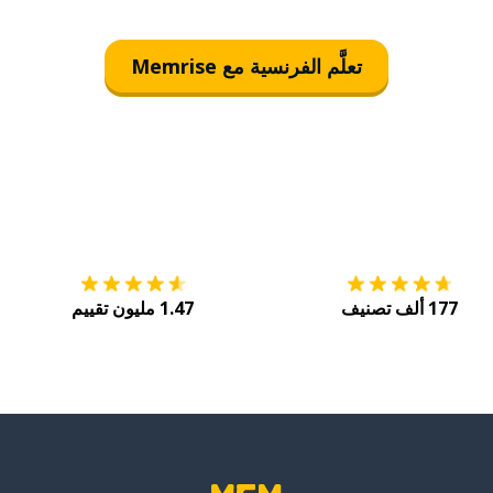
تعلَّم الفرنسية مع Memrise
التنزيل على
متجر التطبيقات App Store
احصل
177 ألف تصنيف
1.47 مليون تقييم