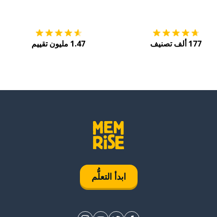
التنزيل على
متجر التطبيقات App Store
احصل
177 ألف تصنيف
1.47 مليون تقييم
ابدأ التعلُّم