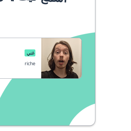
غني
riche