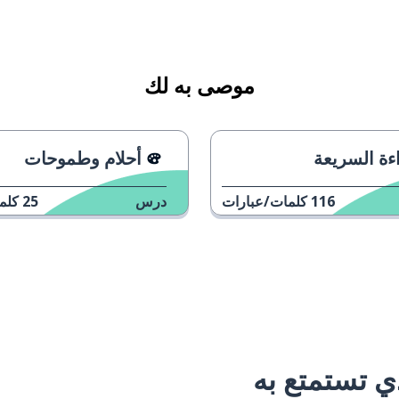
موصى به لك
ءة السريعة
أحلام وطموحات
116
كلمات/عبارات
درس
25
كلم
 تستمتع به