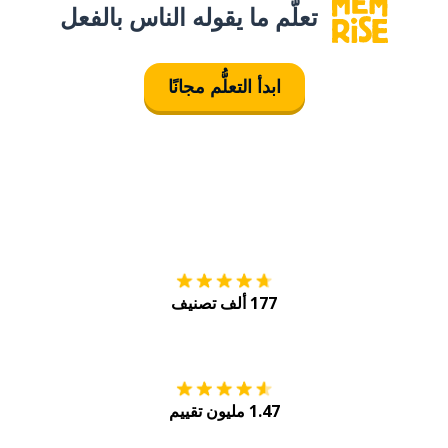
تعلَّم ما يقوله الناس بالفعل
ابدأ التعلُّم مجانًا
التنزيل على
متجر
177 ألف تصنيف
احصل عليه من
Play
1.47 مليون تقييم