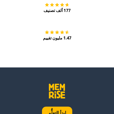
177 ألف تصنيف
احصل عليه من
Play
1.47 مليون تقييم
ابدأ التعلُّم