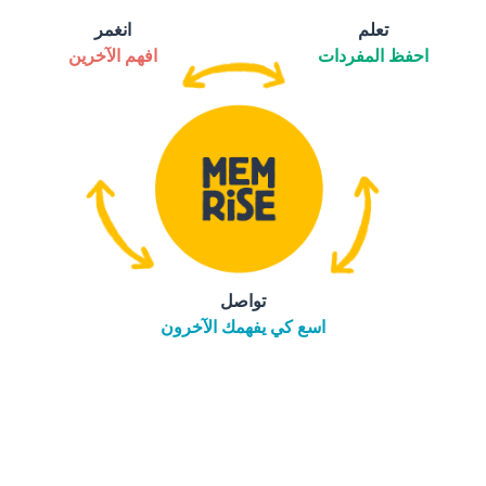
تعلم
انغمر
احفظ المفردات
افهم الآخرين
تواصل
اسع كي يفهمك الآخرون
التنزيل على
متجر