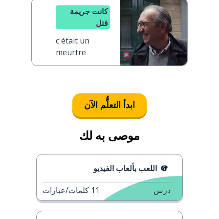
كانت جريمة
قتل
c'était un
meurtre
ابدأ التعلُّم الآن
موصى به لك
اللعب بألعاب الفيديو
درس
11
كلمات/عبارات