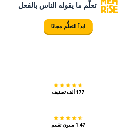
تعلَّم ما يقوله الناس بالفعل
ابدأ التعلُّم مجانًا
التنزيل على
متجر
177 ألف تصنيف
احصل عليه من
Play
1.47 مليون تقييم