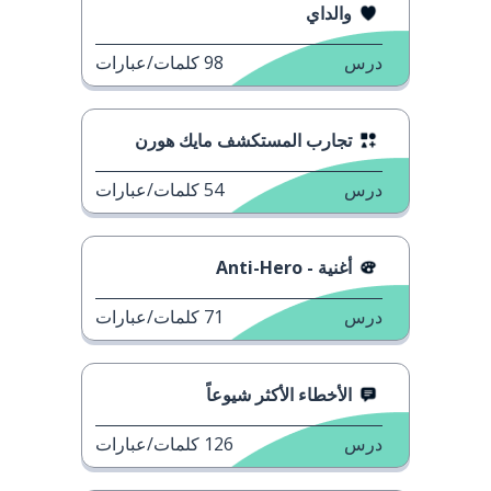
والداي
درس
98
كلمات/عبارات
تجارب المستكشف مايك هورن
درس
54
كلمات/عبارات
أغنية - Anti-Hero
درس
71
كلمات/عبارات
الأخطاء الأكثر شيوعاً
درس
126
كلمات/عبارات