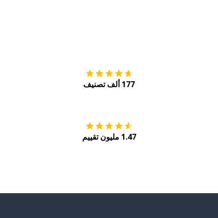
التنزيل على
متجر
177 ألف تصنيف
احصل عليه من
Play
1.47 مليون تقييم