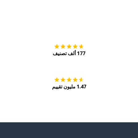
التنزيل على
متجر
177 ألف تصنيف
احصل عليه من
Play
1.47 مليون تقييم