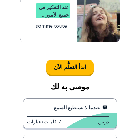
عند التفكير في
جميع الأمور ..
somme toute
...
ابدأ التعلُّم الآن
موصى به لك
عندما لا تستطيع السمع
درس
7
كلمات/عبارات