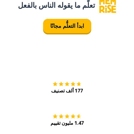
تعلَّم ما يقوله الناس بالفعل
ابدأ التعلُّم مجانًا
التنزيل على
متجر
177 ألف تصنيف
احصل عليه من
Play
1.47 مليون تقييم