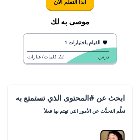
ابدأ التعلُّم الآن
موصى به لك
القيام باختيارات 1
درس
22
كلمات/عبارات
ابحث عن #المحتوى الذي تستمتع به
تعلَّم التحدُّث عن الأمور التي تهتم بها فعلاً