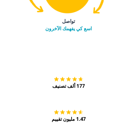
تواصل
اسع كي يفهمك الآخرون
التنزيل على
متجر
177 ألف تصنيف
احصل عليه من
Play
1.47 مليون تقييم