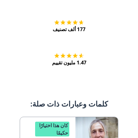
التنزيل على
متجر
177 ألف تصنيف
احصل عليه من
Play
1.47 مليون تقييم
كلمات وعبارات ذات صلة:
كان هذا اختيارًا
حكيمًا