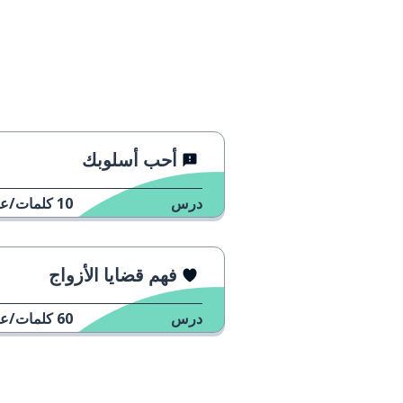
أحب أسلوبك
درس
10
كلمات/عب
فهم قضايا الأزواج
درس
60
كلمات/عب