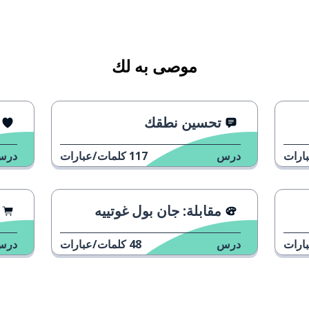
موصى به لك
تحسين نطقك
ارات
درس
117
كلمات/عبارات
درس
مقابلة: جان بول غوتييه
ارات
درس
48
كلمات/عبارات
درس