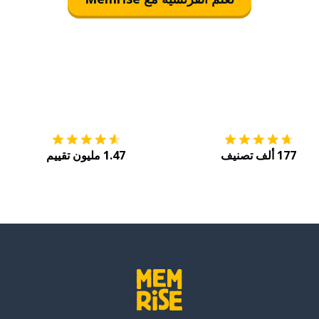
التنزيل على
متجر التطبيقات App Store
احصل
177 ألف تصنيف
1.47 مليون تقييم