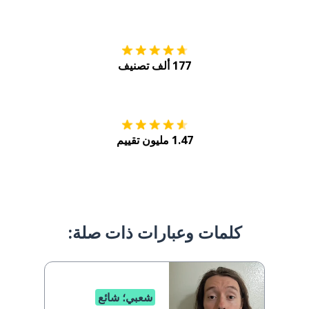
التنزيل على
متجر
177 ألف تصنيف
احصل عليه من
Play
1.47 مليون تقييم
كلمات وعبارات ذات صلة:
شعبي؛ شائع