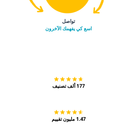
تواصل
اسع كي يفهمك الآخرون
التنزيل على
متجر
177 ألف تصنيف
احصل عليه من
Play
1.47 مليون تقييم